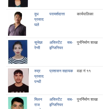
दुध
परामर्शदात्ता
कार्यपालिका
प्रसाद
घले
सुभेछा
असिस्टेंट सब-
पुर्ननिर्माण शाखा
रेग्मी
इन्जिनियर
रुद्र
प्रशासन सहायक
वडा नं ११
प्रसाद
पन्थी
मिलन
असिस्टेंट सब-
पुनर्निर्माण शाखा
राज
इन्जिनियर