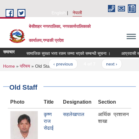
Skip to main content
English
नेपाली
बेसीशहर नगरपालिका, नगरकार्यपालिकाको
कार्यालय,गण्डकी प्रदेश
समाचार
सामाजिक सुरक्षा भत्ता रकम जम्मा भएको सम्बन्धी सूचना ।
आप्रवासी स्रोत 
‹ previous
4 of 7
next ›
You are here
Home
»
परिचय
» Old Staff
Old Staff
Photo
Title
Designation
Section
कृष्ण
सहलेखापाल
आर्थिक प्रशासन
राज
शाखा
सेढाई