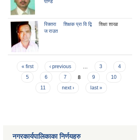
पाण्डे
रिक्तरा
शिक्षक प्रा‍ वि‍ द्बि
शिक्षा शाखा
ज राउत
Pages
« first
‹ previous
…
3
4
5
6
7
8
9
10
11
next ›
last »
नगरकार्यपालिकाका निर्णयहरु