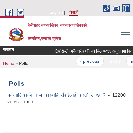
Skip to main content
English
नेपाली
बेसीशहर नगरपालिका, नगरकार्यपालिकाको
कार्यालय,गण्डकी प्रदेश
समाचार
टियोसेन्टी (मकै चरी) घाँसको बिउ ५०% अनुदानमा वितरण ग
‹ previous
2 of 7
nex
You are here
Home
» Polls
Polls
नगरपालिकाको काम कारबाहि तँपाईलाई कस्तो लाग्छ ?
- 12200
votes - open