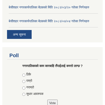
बे‍‍सीशहर नगरकार्यपालिका बैठककाे मिति २०८२/०३/२० गतेका निर्णयहरु
बे‍‍सीशहर नगरकार्यपालिका बैठककाे मिति २०८२/०४/०४ गतेका निर्णयहरु
अन्य सूचना
Poll
नगरपालिकाको काम कारबाहि तँपाईलाई कस्तो लाग्छ ?
Choices
ठिकै
राम्रो
नराम्रो
सुधार आवश्यक