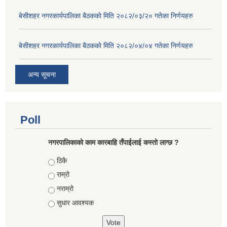
बे‍‍सीशहर नगरकार्यपालिका बैठककाे मिति २०८२/०३/२० गतेका निर्णयहरु
बे‍‍सीशहर नगरकार्यपालिका बैठककाे मिति २०८२/०४/०४ गतेका निर्णयहरु
अन्य सूचना
Poll
नगरपालिकाको काम कारबाहि तँपाईलाई कस्तो लाग्छ ?
Choices
ठिकै
राम्रो
नराम्रो
सुधार आवश्यक