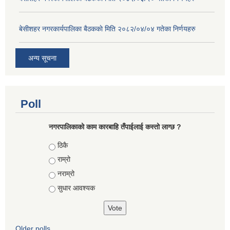
बे‍‍सीशहर नगरकार्यपालिका बैठककाे मिति २०८२/०४/०४ गतेका निर्णयहरु
अन्य सूचना
Poll
नगरपालिकाको काम कारबाहि तँपाईलाई कस्तो लाग्छ ?
Choices
ठिकै
राम्रो
नराम्रो
सुधार आवश्यक
Older polls