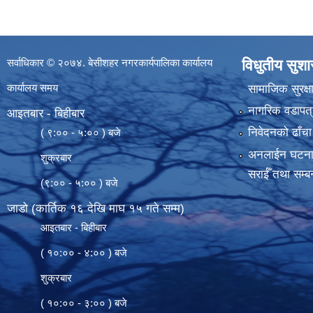
सर्वाधिकार © २०७४. बेसीशहर नगरकार्यपालिका कार्यालय
विधुतीय सुश
कार्यालय समय
सामाजिक सुरक्ष
नागरिक वडापत्
आइतबार - बिहीबार
निवेदनको ढाँचा
( ९:०० - ५:०० ) बजे
अनलाईन घटना दर्
शुक्रबार
सराईँ तथा सम्बन
(९:०० - ५:०० ) बजे
जाडो (कार्तिक १६ देखि माघ १५ गते सम्म)
आइतबार - बिहीबार
( १०:०० - ४:०० ) बजे
शुक्रबार
( १०:०० - ३:०० ) बजे