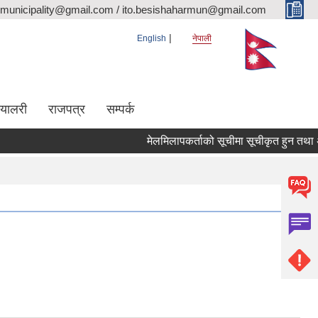
rmunicipality@gmail.com / ito.besishaharmun@gmail.com
English
नेपाली
ग्यालरी
राजपत्र
सम्पर्क
मेलमिलापकर्ताको सूचीमा सूचीकृत हुन तथा अद्याव