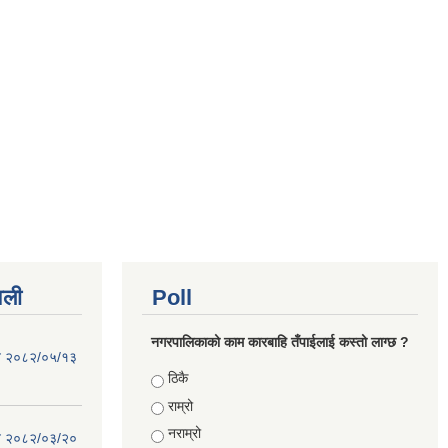
वली
Poll
नगरपालिकाको काम कारबाहि तँपाईलाई कस्तो लाग्छ ?
िति २०८२/०५/१३
Choices
ठिकै
राम्रो
नराम्रो
िति २०८२/०३/२०