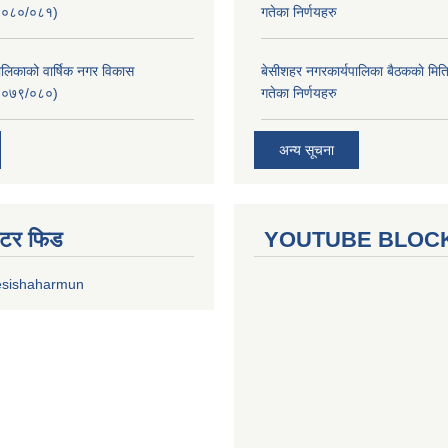
२०८०/०८१)
गतेका निर्णयहरु
लिकाको वार्षिक नगर विकास
बे‍‍सीशहर नगरकार्यपालिका बैठककाे म
२०७९/०८०)
गतेका निर्णयहरु
अन्य सूचना
ुईटर फिड
YOUTUBE BLOC
esishaharmun