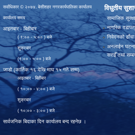
सर्वाधिकार © २०७४. बेसीशहर नगरकार्यपालिका कार्यालय
विधुतीय सुश
कार्यालय समय
सामाजिक सुरक्ष
नागरिक वडापत्
आइतबार - बिहीबार
निवेदनको ढाँचा
( ९:०० - ५:०० ) बजे
अनलाईन घटना दर्
शुक्रबार
सराईँ तथा सम्बन
(९:०० - ५:०० ) बजे
जाडो (कार्तिक १६ देखि माघ १५ गते सम्म)
आइतबार - बिहीबार
( १०:०० - ४:०० ) बजे
शुक्रबार
( १०:०० - ३:०० ) बजे
सार्वजनिक बिदाका दिन कार्यालय बन्द रहनेछ ।