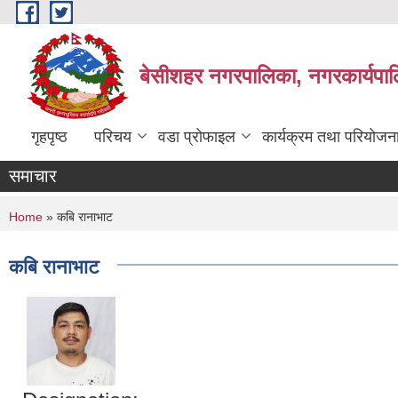
Skip to main content
बेसीशहर नगरपालिका, नगरकार्यपाल
गृहपृष्ठ
परिचय
वडा प्रोफाइल
कार्यक्रम तथा परियोजन
समाचार
You are here
Home
» कबि रानाभाट
कबि रानाभाट