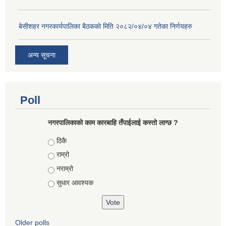
बे‍‍सीशहर नगरकार्यपालिका बैठककाे मिति २०८२/०४/०४ गतेका निर्णयहरु
अन्य सूचना
Poll
नगरपालिकाको काम कारबाहि तँपाईलाई कस्तो लाग्छ ?
Choices
ठिकै
राम्रो
नराम्रो
सुधार आवश्यक
Older polls