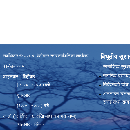
सर्वाधिकार © २०७४. बेसीशहर नगरकार्यपालिका कार्यालय
विधुतीय सुश
कार्यालय समय
सामाजिक सुरक्ष
नागरिक वडापत्
आइतबार - बिहीबार
निवेदनको ढाँचा
( ९:०० - ५:०० ) बजे
अनलाईन घटना दर्
शुक्रबार
सराईँ तथा सम्बन
(९:०० - ५:०० ) बजे
जाडो (कार्तिक १६ देखि माघ १५ गते सम्म)
आइतबार - बिहीबार