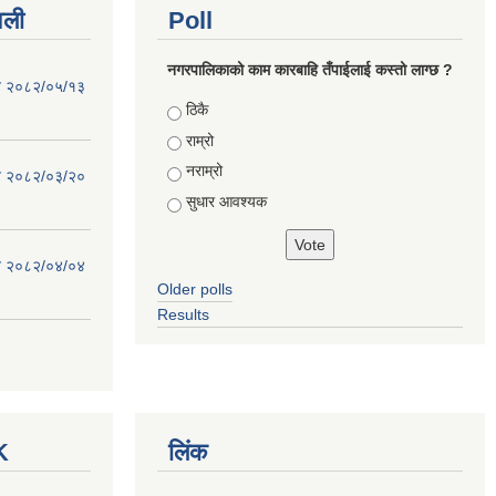
वली
Poll
नगरपालिकाको काम कारबाहि तँपाईलाई कस्तो लाग्छ ?
िति २०८२/०५/१३
Choices
ठिकै
राम्रो
नराम्रो
िति २०८२/०३/२०
सुधार आवश्यक
िति २०८२/०४/०४
Older polls
Results
K
लिंक