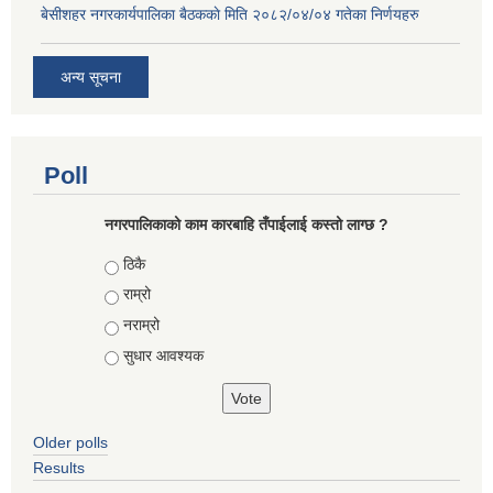
बे‍‍सीशहर नगरकार्यपालिका बैठककाे मिति २०८२/०४/०४ गतेका निर्णयहरु
अन्य सूचना
Poll
नगरपालिकाको काम कारबाहि तँपाईलाई कस्तो लाग्छ ?
Choices
ठिकै
राम्रो
नराम्रो
सुधार आवश्यक
Older polls
Results