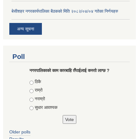
बे‍‍सीशहर नगरकार्यपालिका बैठककाे मिति २०८२/०४/०४ गतेका निर्णयहरु
अन्य सूचना
Poll
नगरपालिकाको काम कारबाहि तँपाईलाई कस्तो लाग्छ ?
Choices
ठिकै
राम्रो
नराम्रो
सुधार आवश्यक
Older polls
Results