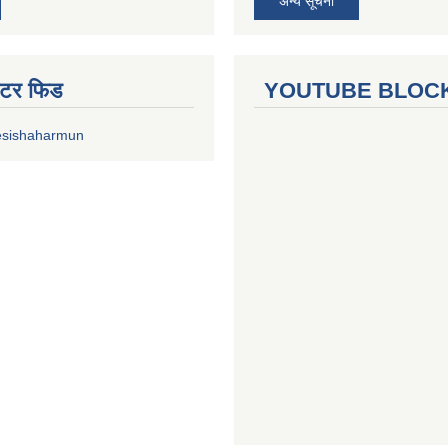
अन्य सूचना
ुईटर फिड
YOUTUBE BLOC
esishaharmun