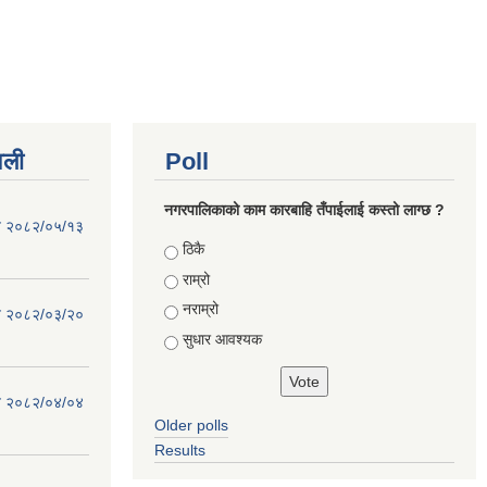
वली
Poll
नगरपालिकाको काम कारबाहि तँपाईलाई कस्तो लाग्छ ?
िति २०८२/०५/१३
Choices
ठिकै
राम्रो
नराम्रो
िति २०८२/०३/२०
सुधार आवश्यक
िति २०८२/०४/०४
Older polls
Results