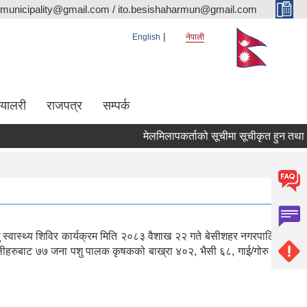
rmunicipality@gmail.com / ito.besishaharmun@gmail.com
English
नेपाली
ग्यालरी
राजपत्र
सम्पर्क
मेलमिलापकर्ताको सूचीमा सूचीकृत हुन तथा अद्याव
ु स्वास्थ्य शिविर कार्यक्रम मिति २०८३ वैशाख २२ गते बेसीशहर नगरपालिका
क टोलीहरुबाट ७७ जना पशु पालक कृषकको बाख्रा ४०२, भैसी ६८, गाई/गोरु १३,