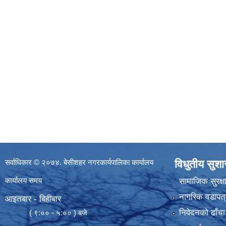
सर्वाधिकार © २०७४. बेसीशहर नगरकार्यपालिका कार्यालय
विधुतीय सुश
कार्यालय समय
सामाजिक सुरक्ष
नागरिक वडापत्
आइतबार - बिहीबार
निवेदनको ढाँचा
( ९:०० - ५:०० ) बजे