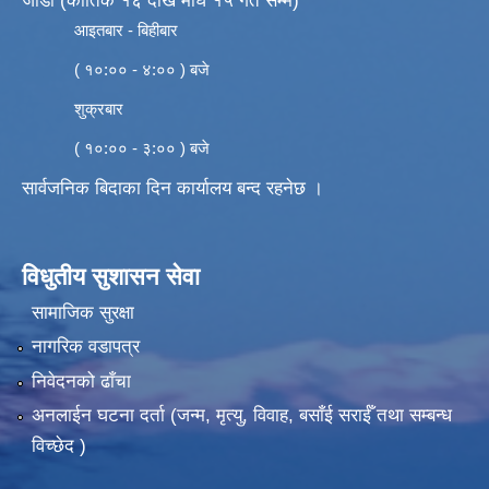
जाडो (कार्तिक १६ देखि माघ १५ गते सम्म)
आइतबार - बिहीबार
( १०:०० - ४:०० ) बजे
शुक्रबार
( १०:०० - ३:०० ) बजे
सार्वजनिक बिदाका दिन कार्यालय बन्द रहनेछ ।
विधुतीय सुशासन सेवा
सामाजिक सुरक्षा
नागरिक वडापत्र
निवेदनको ढाँचा
अनलाईन घटना दर्ता (जन्म, मृत्यु, विवाह, बसाँई सराईँ तथा सम्बन्ध
विच्छेद )