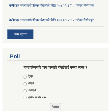
बे‍‍सीशहर नगरकार्यपालिका बैठककाे मिति २०८२/०३/२० गतेका निर्णयहरु
बे‍‍सीशहर नगरकार्यपालिका बैठककाे मिति २०८२/०४/०४ गतेका निर्णयहरु
अन्य सूचना
Poll
नगरपालिकाको काम कारबाहि तँपाईलाई कस्तो लाग्छ ?
Choices
ठिकै
राम्रो
नराम्रो
सुधार आवश्यक