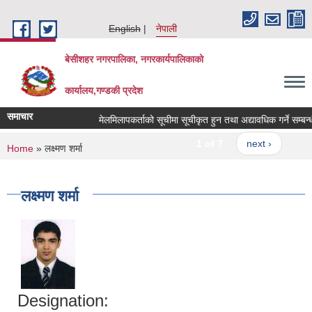
Skip to main content
English
नेपाली
बेसीशहर नगरपालिका, नगरकार्यपालिकाको
कार्यालय,गण्डकी प्रदेश
समाचार
मेलमिलापकर्ताको सूचीमा सूचीकृत हुन तथा अद्यावधिक गर्ने सम्बन्धी 
1 of 7
next ›
You are here
Home
» लक्ष्मण शर्मा
लक्ष्मण शर्मा
Designation: