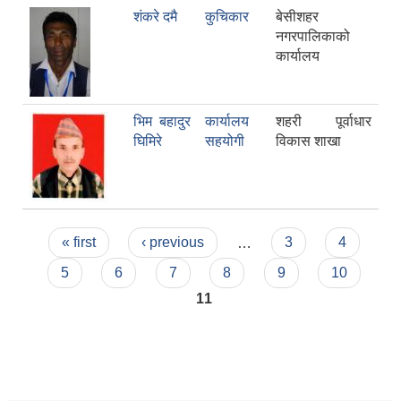
शंकरे दमै
कुचिकार
बेसीशहर
नगरपालिकाको
कार्यालय
भिम बहादुर
कार्यालय
शहरी पूर्वाधार
घिमिरे
सहयोगी
विकास शाखा
Pages
« first
‹ previous
…
3
4
5
6
7
8
9
10
11