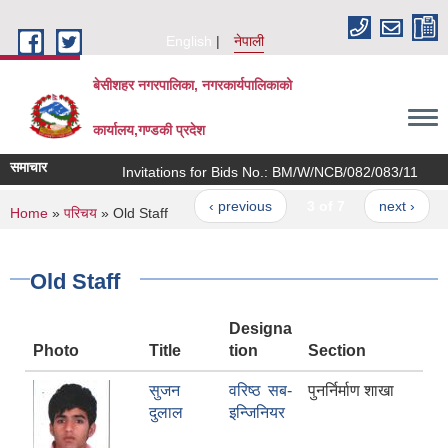
Skip to main content
English
नेपाली
बेसीशहर नगरपालिका, नगरकार्यपालिकाको
कार्यालय,गण्डकी प्रदेश
समाचार
Invitations for Bids No.: BM/W/NCB/082/083/11
बो
‹ previous
3 of 7
next ›
You are here
Home
»
परिचय
» Old Staff
Old Staff
Designa
Photo
Title
tion
Section
सुजन
वरिष्ठ सब-
पुनर्निर्माण शाखा
दुलाल
इन्जिनियर