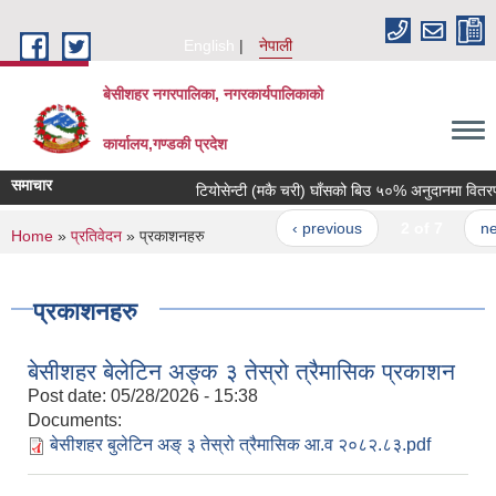
Skip to main content
English
नेपाली
बेसीशहर नगरपालिका, नगरकार्यपालिकाको
कार्यालय,गण्डकी प्रदेश
समाचार
टियोसेन्टी (मकै चरी) घाँसको बिउ ५०% अनुदानमा वितरण गर
‹ previous
2 of 7
next 
You are here
Home
»
प्रतिवेदन
» प्रकाशनहरु
प्रकाशनहरु
बेसीशहर बेलेटिन अङ्क ३ तेस्रो त्रैमासिक प्रकाशन
Post date:
05/28/2026 - 15:38
Documents:
बेसीशहर बुलेटिन अङ् ३ तेस्रो त्रैमासिक आ.व २०८२.८३.pdf