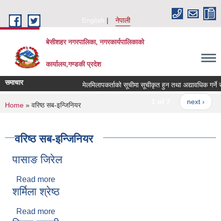
Skip to main content
English
नेपाली
बेसीशहर नगरपालिका, नगरकार्यपालिकाको
कार्यालय,गण्डकी प्रदेश
समाचार
मेलमिलापकर्ताको सूचीमा सूचीकृत हुन तथा अद्यावधिक गर्ने सम्ब
1 of 7
next ›
You are here
Home
» वरिष्ठ सब-इन्जिनियर
वरिष्ठ सब-इन्जिनियर
पासाङ जिरेल
Read more
about पासाङ जिरेल
शर्मिला श्रेष्ठ
Read more
about शर्मिला श्रेष्ठ