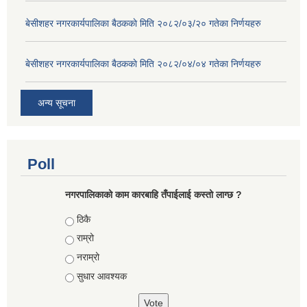
बे‍‍सीशहर नगरकार्यपालिका बैठककाे मिति २०८२/०३/२० गतेका निर्णयहरु
बे‍‍सीशहर नगरकार्यपालिका बैठककाे मिति २०८२/०४/०४ गतेका निर्णयहरु
अन्य सूचना
Poll
नगरपालिकाको काम कारबाहि तँपाईलाई कस्तो लाग्छ ?
Choices
ठिकै
राम्रो
नराम्रो
सुधार आवश्यक