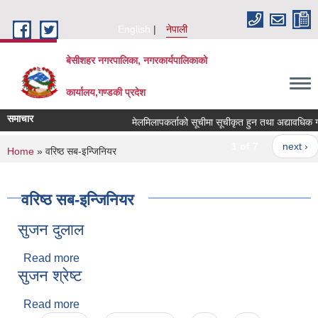
Skip to main content
English
नेपाली
बेसीशहर नगरपालिका, नगरकार्यपालिकाको
कार्यालय,गण्डकी प्रदेश
समाचार
मेलमिलापकर्ताको सूचीमा सूचीकृत हुन तथा अद्यावधिक गर्ने 
1 of 7
next ›
You are here
Home
» वरिष्ठ सब-इन्जिनियर
वरिष्ठ सब-इन्जिनियर
सुजन दुलाल
Read more
about सुजन दुलाल
सुजन श्रेष्ट
Read more
about सुजन श्रेष्ट