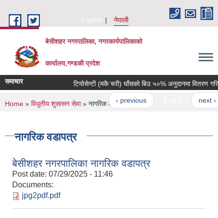
Skip to main content
English
नेपाली
बेसीशहर नगरपालिका, नगरकार्यपालिकाको
कार्यालय,गण्डकी प्रदेश
समाचार
टियोसेन्टी (मकै चरी) घाँसको बिउ ५०% अनुदानमा वितरण गरिने स
‹ previous
2 of 7
next ›
You are here
Home
»
विधुतीय शुसासन सेवा
» नागरिक वडापत्र
नागरिक वडापत्र
बेसीशहर नगरपालिका नागरिक वडापत्र
Post date:
07/29/2025 - 11:46
Documents:
jpg2pdf.pdf