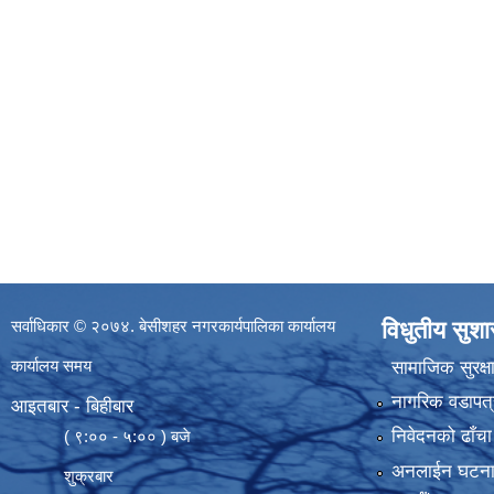
सर्वाधिकार © २०७४. बेसीशहर नगरकार्यपालिका कार्यालय
विधुतीय सुश
कार्यालय समय
सामाजिक सुरक्ष
नागरिक वडापत्
आइतबार - बिहीबार
निवेदनको ढाँचा
( ९:०० - ५:०० ) बजे
अनलाईन घटना दर्
शुक्रबार