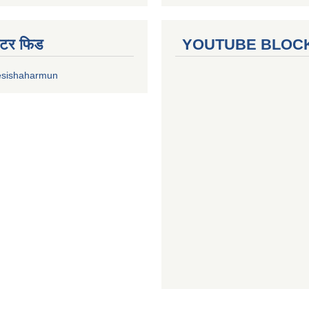
ुईटर फिड
YOUTUBE BLOC
esishaharmun