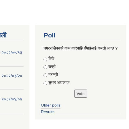
वली
Poll
नगरपालिकाको काम कारबाहि तँपाईलाई कस्तो लाग्छ ?
िति २०८२/०५/१३
Choices
ठिकै
राम्रो
नराम्रो
िति २०८२/०३/२०
सुधार आवश्यक
िति २०८२/०४/०४
Older polls
Results